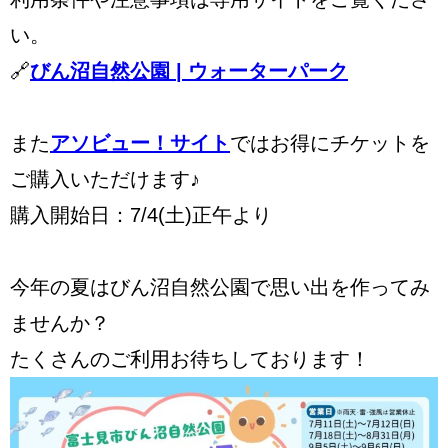
い。
🔗
びん沼自然公園 | ウォーターパーク
また
アソビュー！サイト
ではお得にチケットを
ご購入いただけます♪
購入開始日：7/4(土)正午より
今年の夏はびん沼自然公園で思い出を作ってみ
ませんか？
たくさんのご利用お待ちしております！