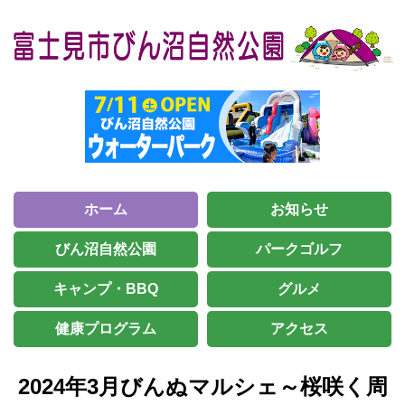
ホーム
お知らせ
びん沼自然公園
パークゴルフ
キャンプ・BBQ
グルメ
健康プログラム
アクセス
2024年3月びんぬマルシェ～桜咲く周